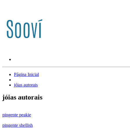
Página Inicial
jóias autorais
jóias autorais
pingente peakie
pingente shellish